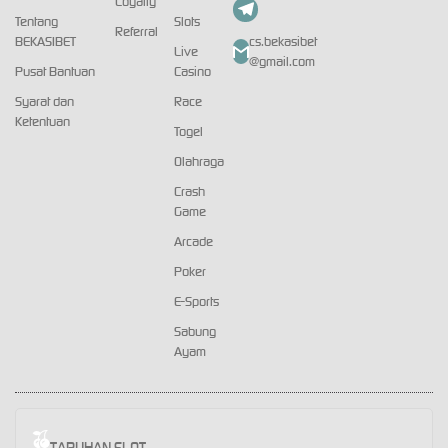
Loyalty
Tentang
Slots
Referral
BEKASIBET
cs.bekasibet
Live
@gmail.com
Pusat Bantuan
Casino
Syarat dan
Race
Ketentuan
Togel
Olahraga
Crash
Game
Arcade
Poker
E-Sports
Sabung
Ayam
TARUHAN SLOT