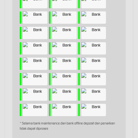
* Selama bank maintenance dan bank offline deposit dan penarikan
tidak dapat diproses