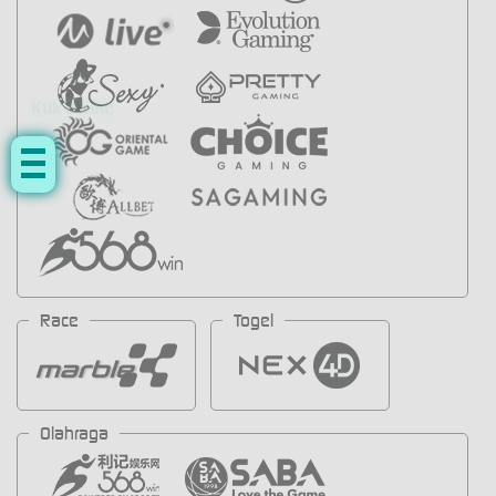
Klik Disini!
Race
Togel
Olahraga