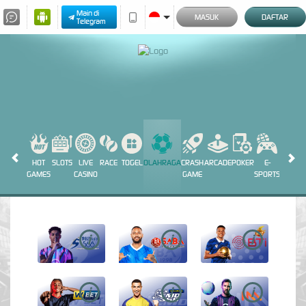
Main di
MASUK
DAFTAR
Telegram
SELAMAT KEPADA
ru****8 Berhasil Withdraw Sebesar Rp 2.150.000
HOT
SLOTS
LIVE
RACE
TOGEL
OLAHRAGA
CRASH
ARCADE
POKER
E-
SABUN
GAMES
CASINO
GAME
SPORTS
AYAM
i
i
i
i
i
i