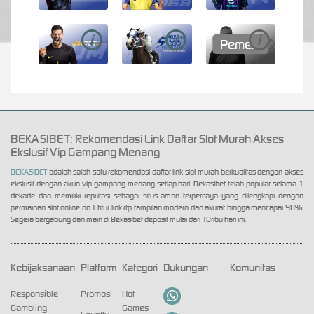
i
i
i
BEKASIBET: Rekomendasi Link Daftar Slot Murah Akses
Ekslusif Vip Gampang Menang
BEKASIBET
adalah salah satu rekomendasi daftar link slot murah berkualitas dengan akses
ekslusif dengan akun vip gampang menang setiap hari. Bekasibet telah popular selama 1
dekade dan memiliki reputasi sebagai situs aman terpercaya yang dilengkapi dengan
permainan slot online no.1 fitur link rtp tampilan modern dan akurat hingga mencapai 98%.
Segera bergabung dan main di Bekasibet deposit mulai dari 10ribu hari ini.
Kebijaksanaan
Platform
Kategori
Dukungan
Komunitas
Responsible
Promosi
Hot
Gambling
Games