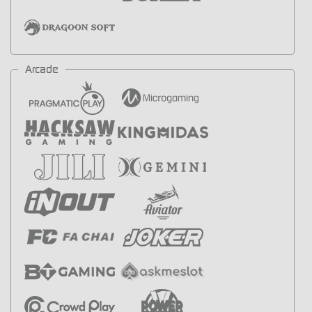
Arcade