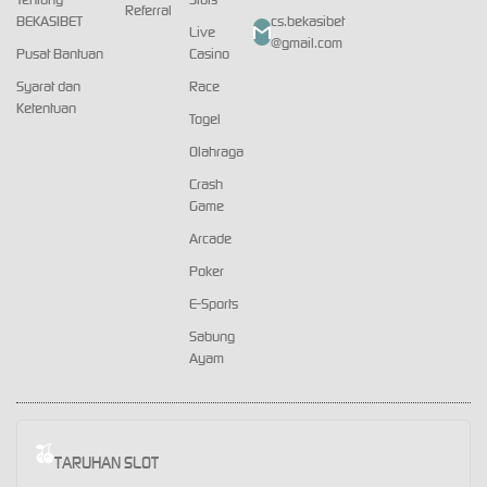
Referral
BEKASIBET
cs.bekasibet
Live
@gmail.com
Pusat Bantuan
Casino
Syarat dan
Race
Ketentuan
Togel
Olahraga
Crash
Game
Arcade
Poker
E-Sports
Sabung
Ayam
TARUHAN SLOT