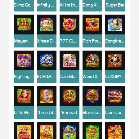
Slime Gem
Infinity Mining
All for the Winner
Gong Xi Fa Cai
Sugar Bar
Mayan Adventure2
X'mas Gift City
777-CLASSIC STYLE
Rich Fortune 2
Songkran Festival
Fighting Academy 2
EURO2024
CakeMatch
Weird Xmas
LUXURY WORLD
Little Red Riding Hood
Three Little Pigs
Ennead
Stonelions
Lion's area