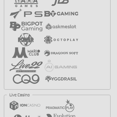
Live Casino