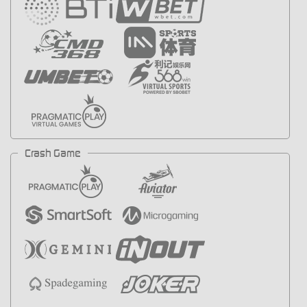
Crash Game