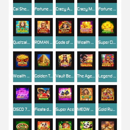
Cai Shen Arrives!
Fortune Toto 4D
Crazy ATM
Crazy Money Rolling
Fortune Horse
Quetzalcoatl
ROMAN WARRIOR2
Gods of Egypt
Wealth Rising 2
Super Clovers 2
Wealth Rolling
Golden Temple2
Vault Beauty Thief
The Age Of Navigation
Legend of Aztec2
DISCO 777
Fiesta de Mexicana
Super Ace
MEOW DYNASTY
Gold Rush Blast