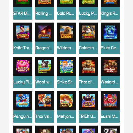
STAR Bingo
Rolling Panda
Gold Rush Party
Lucky Panda
King's Return
Knife Throwing Show
Dragon's Expedition
Wilderness Lion
Goldmine Blast
Pluto Gems
Lucky Piggy
Woof-woof Paradise
Strike Storm
Thor of Mars
Warlord Lu Bu
Penguin Smash
Thor vs Loki
Mahjong Gold 3
TRICK OR TREAT
Sushi Match