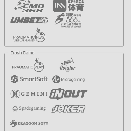
Crash Game