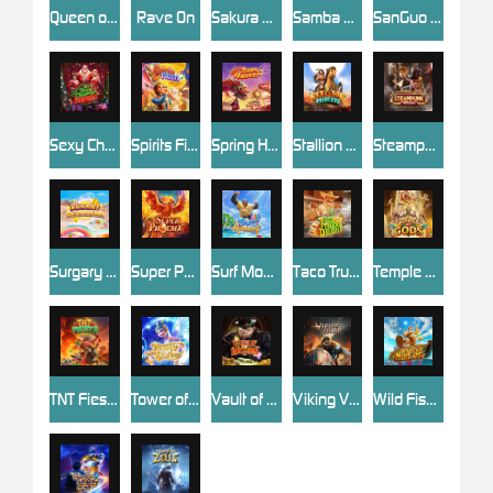
Queen of Aztec
Rave On
Sakura Neko
Samba Fiesta
SanGuo - The Brotherhood
Sexy Christmas Sirens
Spirits Fiesta
Spring Harvest
Stallion Princess
Steampunk Reloaded
Surgary bonanza
Super Phoenix
Surf Monkey
Taco Truck Delight
Temple of Gods
TNT Fiesta
Tower of Riches
Vault of Riches
Viking Valor
Wild Fish Hunter