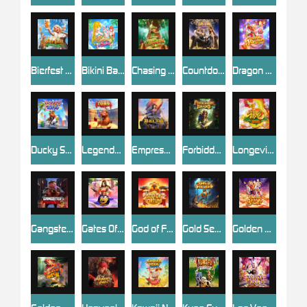
Bierfest Delight
Bikini Babes
Chasing Leprechaun Coins
Countdown to Fortune
Dragon Wonder
Ducky Spin
Legendary El Toro
Empress of the Black Seas
Forbidden Island
Longevity dragon(Fulong)
Gangster's Paradise
Gates Of Kunlun
God of Fortune
Gold Seekers
Golden Gallop