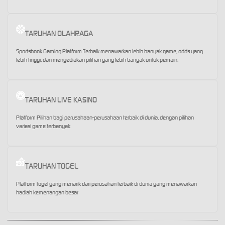
TARUHAN OLAHRAGA
Sportsbook Gaming Platform Terbaik menawarkan lebih banyak game, odds yang
lebih tinggi, dan menyediakan pilihan yang lebih banyak untuk pemain.
TARUHAN LIVE KASINO
Platform Pilihan bagi perusahaan-perusahaan terbaik di dunia, dengan pilihan
variasi game terbanyak
TARUHAN TOGEL
Platform togel yang menarik dari perusahan terbaik di dunia yang menawarkan
hadiah kemenangan besar