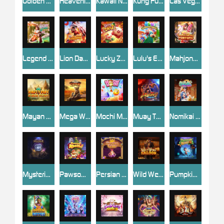
Golden Hatch
Heavenly Sage
Kawaii Neko
Kung Fu Warrior
Las Vegas Party
Legend of the White and Green Snake
Lion Dance Fortune
Lucky Zhu
Lulu's Enchanted Forest
Mahjong Fortune
Mayan Gold Hunt
Mega Wild Safari
Mochi Mochi
Muay Thai Arena
Nomikai Fever
Mysteries of Pandora
Pawsome Xmas
Persian Gems
Wild West Saloon
Pumpkin Night