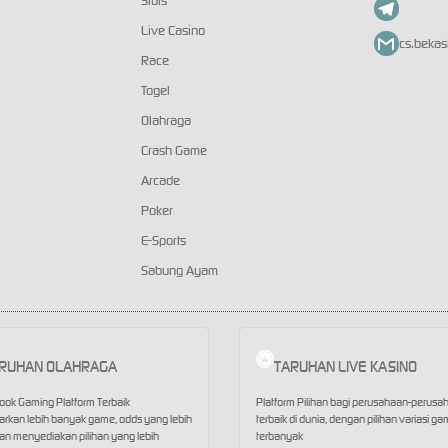
Slots
Live Casino
cs.bekas
Race
Togel
Olahraga
Crash Game
Arcade
Poker
E-Sports
Sabung Ayam
RUHAN OLAHRAGA
TARUHAN LIVE KASINO
ook Gaming Platform Terbaik
Platform Pilihan bagi perusahaan-perusa
kan lebih banyak game, odds yang lebih
terbaik di dunia, dengan pilihan variasi g
 dan menyediakan pilihan yang lebih
terbanyak