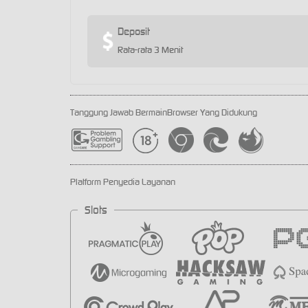
Deposit
Rata-rata 3 Menit
Tanggung Jawab Bermain
Browser Yang Didukung
Platform Penyedia Layanan
Slots