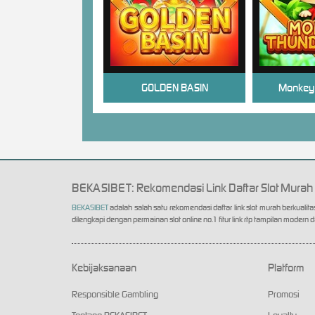
GOLDEN BASIN
Monkey 
BEKASIBET: Rekomendasi Link Daftar Slot Murah
BEKASIBET
adalah salah satu rekomendasi daftar link slot murah berkuali
dilengkapi dengan permainan slot online no.1 fitur link rtp tampilan modern
Kebijaksanaan
Platform
Responsible Gambling
Promosi