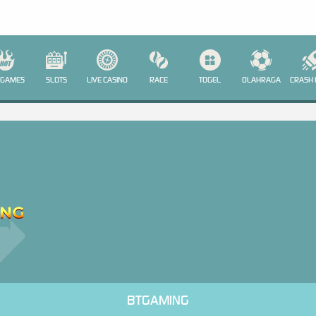
 GAMES
SLOTS
LIVE CASINO
RACE
TOGEL
OLAHRAGA
CRASH
BTGAMING