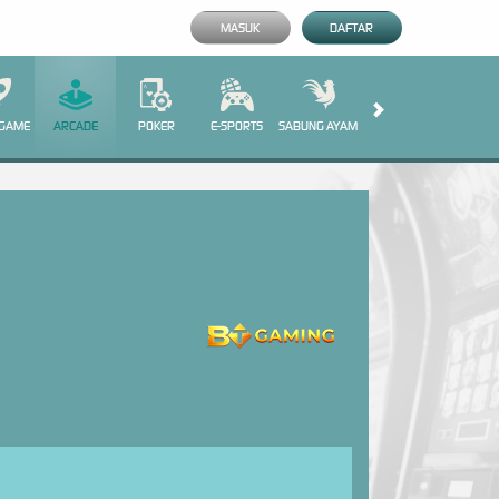
MASUK
DAFTAR
 GAME
ARCADE
POKER
E-SPORTS
SABUNG AYAM
PROMOSI