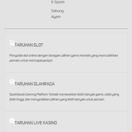
E-Sports
Sabung
Ayam
TARUHAN SLOT
Penyedia slot online dengan beragam pilihan game menarik yang memudahkan
pemain untuk mencapai jackpot
TARUHAN OLAHRAGA
Sportsbook Gaming Platform Terbaik menawarkan lebih banyak game, odds yang
lebih tinggi, dan menyediakan pilihan yang lebih banyak untuk pemain.
TARUHAN LIVE KASINO