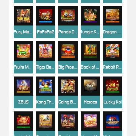
Fury Max Lucky Road
FaFaFa2
Panda Opera
Jungle King
Dragon Gold SA
Fruits Mania
Tiger Dance
Big Prosperity
Book of Myth
Rabbit Riches
ZEUS
Kong The Striker
Going Bananas Inc
Heroes
Lucky Koi