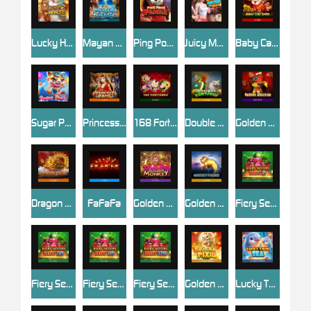
Lucky Horse
Mayan Gems
Ping Pong Panda
Juicy Market
Baby Cai Shen
Sugar Party
Princess Wang
168 Fortunes
Double Fortune
Golden Chicken
Dragon Gold
FaFaFa
Golden Monkey
Golden Whale
Fiery Sevens Hot 5
Fiery Sevens Hot 20
Fiery Sevens Hot 50
Fiery Sevens Hot 100
Golden Pixiu
Lucky Twin Sea