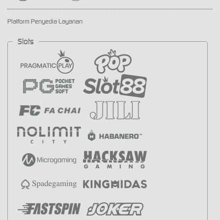
Platform Penyedia Layanan
Slots