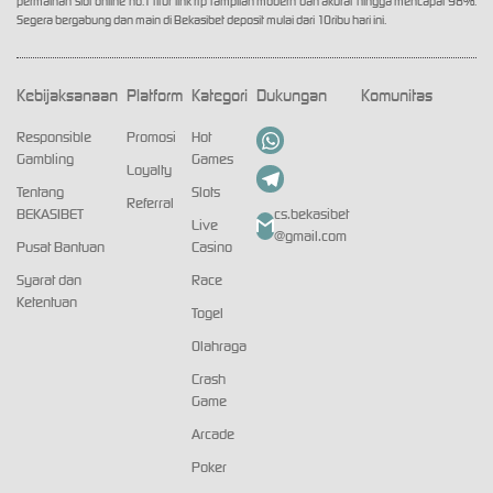
permainan slot online no.1 fitur link rtp tampilan modern dan akurat hingga mencapai 98%.
Segera bergabung dan main di Bekasibet deposit mulai dari 10ribu hari ini.
Kebijaksanaan
Platform
Kategori
Dukungan
Komunitas
Responsible
Promosi
Hot
Gambling
Games
Loyalty
Tentang
Slots
Referral
BEKASIBET
cs.bekasibet
Live
@gmail.com
Pusat Bantuan
Casino
Syarat dan
Race
Ketentuan
Togel
Olahraga
Crash
Game
Arcade
Poker