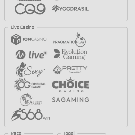
Live Casino
Race
Togel