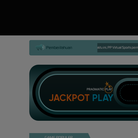
Pemberitahuan
26 dari 15.00.00 sampai 30-Sep-2026 15.00.00. Selama waktu ini, PP Virtual Sports permainan 
JACKPOT
PLAY
GAME POPULER