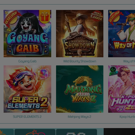
Goyang Gaib
Wild Bounty Showdown
Way of N
SUPER ELEMENTS 2
Mahjong Ways 2
Kpop Hunte