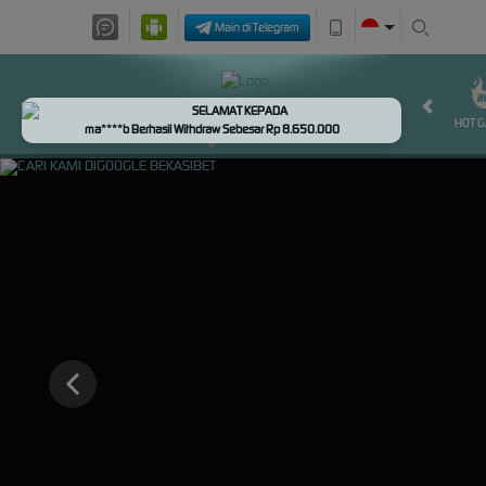
Main di Telegram
SELAMAT KEPADA
HOT 
ma****b Berhasil Withdraw Sebesar Rp 8.650.000