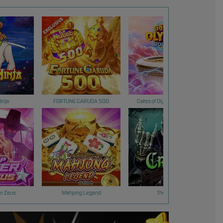
inja
FORTUNE GARUDA 500
Gates of Olympus Roulette
r Zeus
Mahjong Legend
The Crypt