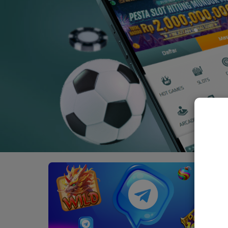
IDR
876,230.00
Gates of Olympus Super
Scatter
idr****2
IDR
854,200.00
Mahjong Wins 2
b****6
IDR
845,930.00
Gates of Olympus Super
Scatter
w****k
IDR
757,000.00
Starlight Princess™ 1000
b****6
IDR
754,100.00
Sweet Bonanza 2500
b****6
IDR
712,270.00
Gates of Olympus Super
Scatter