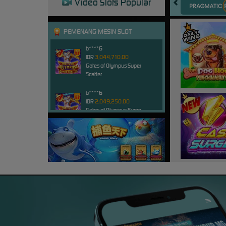
Video Slots Popular
PEMENANG MESIN SLOT
b****6
IDR
3,044,710.00
Gates of Olympus Super
Scatter
b****6
IDR
2,049,250.00
Gates of Olympus Super
Scatter
janc****8
IDR
1,478,800.00
Gates of Olympus 1000
bant****3
IDR
970,240.00
Mahjong Wins 3 – Black
Scatter
b****6