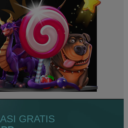
ASI GRATIS