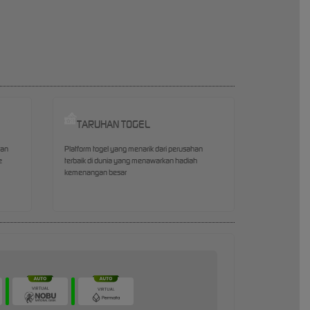
TARUHAN TOGEL
aan
Platform togel yang menarik dari perusahan
e
terbaik di dunia yang menawarkan hadiah
kemenangan besar