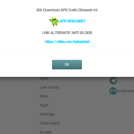
Klik Download APK Gratis Dibawah Ini
APK BEKASIBET
Akses Ekslusif Vip Gampang Menang
LINK ALTERNATIF ANTI BLOKIR
as dengan akses ekslusif dengan akun vip gampang menang setiap hari. Bekasibet telah popular s
dan akurat hingga mencapai 98%. Segera bergabung dan main di Bekasibet deposit mulai dari 10ribu h
https://allku.me/bekasibet
Kategori
Dukungan
OK
Hot Games
Slots
Live Casino
cs.bekasi
Race
Togel
Olahraga
Crash Game
Arcade