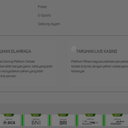
Poker
E-Sports
Sabung Ayam
UHAN OLAHRAGA
TARUHAN LIVE KASINO
k Gaming Platform Terbaik
Platform Pilihan bagi perusahaan-perusah
an lebih banyak game, odds yang lebih
terbaik di dunia, dengan pilihan variasi gam
an menyediakan pilihan yang lebih
terbanyak
ntuk pemain.