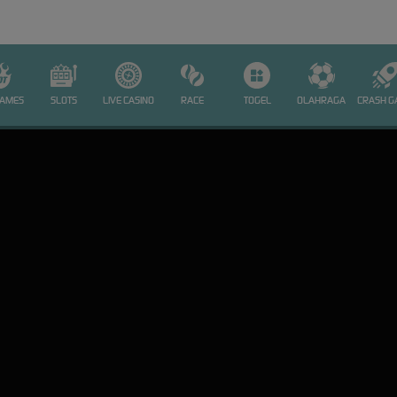
GAMES
SLOTS
LIVE CASINO
RACE
TOGEL
OLAHRAGA
CRASH 