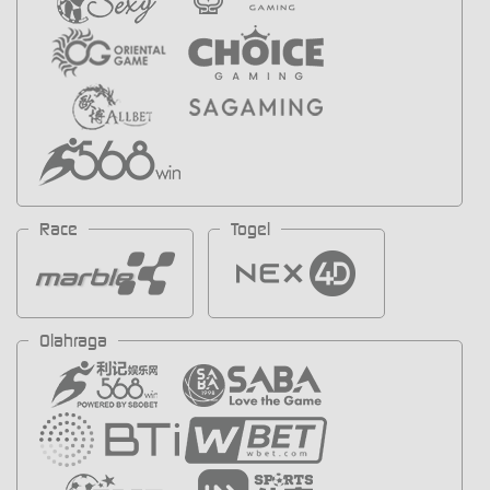
Race
Togel
Olahraga