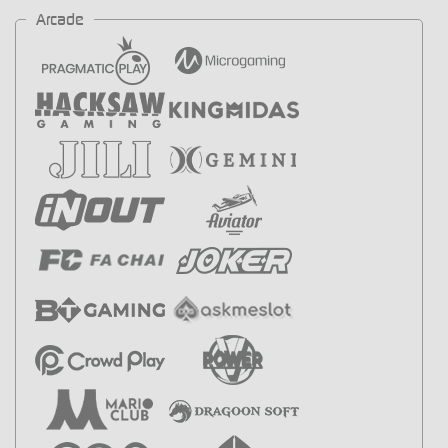
Arcade