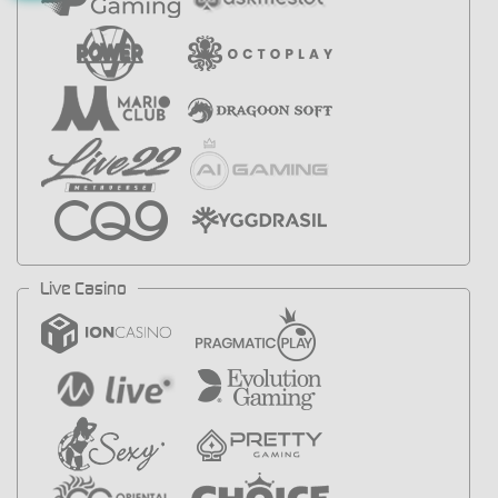
Live Casino