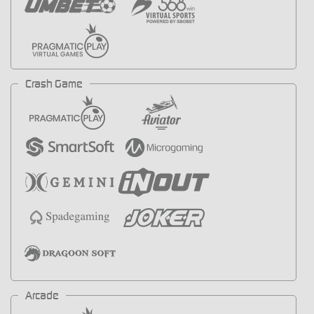
Crash Game
Arcade