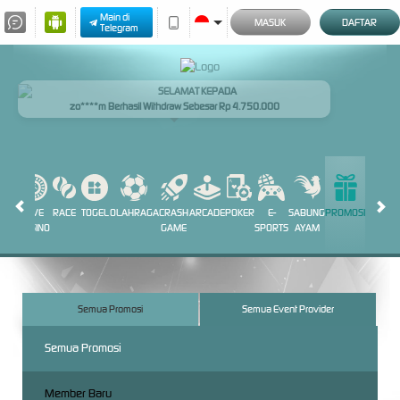
Main di
MASUK
DAFTAR
Telegram
SELAMAT KEPADA
zo****m Berhasil Withdraw Sebesar Rp 4.750.000
LOTS
LIVE
RACE
TOGEL
OLAHRAGA
CRASH
ARCADE
POKER
E-
SABUNG
PROMOSI
CASINO
GAME
SPORTS
AYAM
Semua Promosi
Semua Event Provider
Semua Promosi
Member Baru