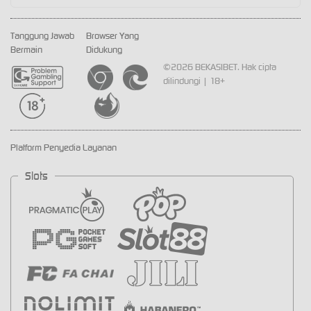
Tanggung Jawab
Browser Yang
Bermain
Didukung
©2026 BEKASIBET. Hak cipta
dilindungi | 18+
Platform Penyedia Layanan
Slots