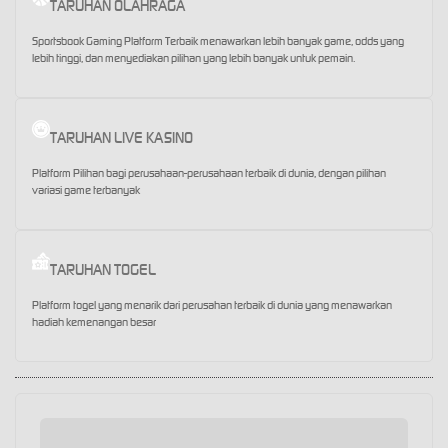
TARUHAN OLAHRAGA
Sportsbook Gaming Platform Terbaik menawarkan lebih banyak game, odds yang
lebih tinggi, dan menyediakan pilihan yang lebih banyak untuk pemain.
TARUHAN LIVE KASINO
Platform Pilihan bagi perusahaan-perusahaan terbaik di dunia, dengan pilihan
variasi game terbanyak
TARUHAN TOGEL
Platform togel yang menarik dari perusahan terbaik di dunia yang menawarkan
hadiah kemenangan besar