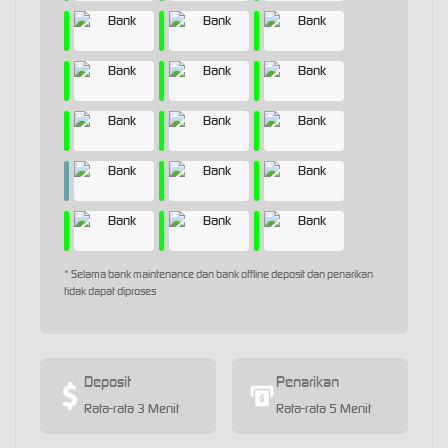
* Selama bank maintenance dan bank offline deposit dan penarikan
tidak dapat diproses
Deposit
Penarikan
Rata-rata 3 Menit
Rata-rata 5 Menit