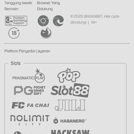
Tanggung Jawab
Browser Yang
Bermain
Didukung
©2026 BEKASIBET. Hak cipta
dilindungi | 18+
Platform Penyedia Layanan
Slots