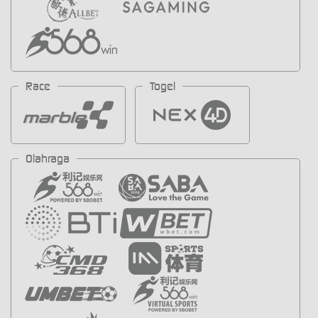
Race
Togel
Olahraga