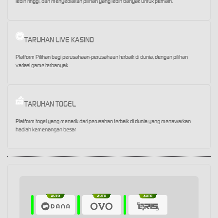
lebih tinggi, dan menyediakan pilihan yang lebih banyak untuk pemain.
TARUHAN LIVE KASINO
Platform Pilihan bagi perusahaan-perusahaan terbaik di dunia, dengan pilihan
variasi game terbanyak
TARUHAN TOGEL
Platform togel yang menarik dari perusahan terbaik di dunia yang menawarkan
hadiah kemenangan besar