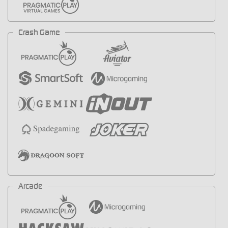
Crash Game
Arcade