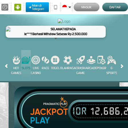
Main di
MASUK
DAFTAR
Telegram
SELAMAT KEPADA
le***f Berhasil Withdraw Sebesar Rp 2.500.000
HOT
SLOTS
LIVE
RACE
TOGEL
OLAHRAGA
CRASH
ARCADE
POKER
E-
SABUN
GAMES
CASINO
GAME
SPORTS
AYAM
IDR
12,686,
JACKPOT
PLAY