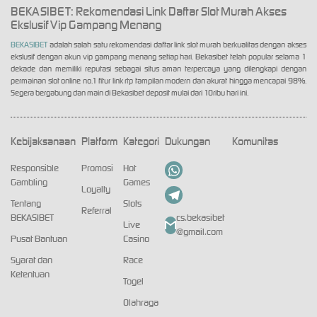
BEKASIBET: Rekomendasi Link Daftar Slot Murah Akses
Ekslusif Vip Gampang Menang
BEKASIBET
adalah salah satu rekomendasi daftar link slot murah berkualitas dengan akses
ekslusif dengan akun vip gampang menang setiap hari. Bekasibet telah popular selama 1
dekade dan memiliki reputasi sebagai situs aman terpercaya yang dilengkapi dengan
permainan slot online no.1 fitur link rtp tampilan modern dan akurat hingga mencapai 98%.
Segera bergabung dan main di Bekasibet deposit mulai dari 10ribu hari ini.
Kebijaksanaan
Platform
Kategori
Dukungan
Komunitas
Responsible
Promosi
Hot
Gambling
Games
Loyalty
Tentang
Slots
Referral
BEKASIBET
cs.bekasibet
Live
@gmail.com
Pusat Bantuan
Casino
Syarat dan
Race
Ketentuan
Togel
Olahraga