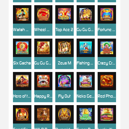
Watah Master Turbo
Wheel Money
Top Ace 2
Gu Gu Gu M
Fortune Totem
Six Gacha
Gu Gu Gu2
Zeus M
Fishing King
Crazy Crazy
Hero of the 3 Kingdoms - Cao Cao
Happy Rich Year
Fly Out
Neko Gems
Red Phoenix