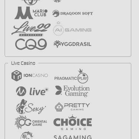
Live Casino