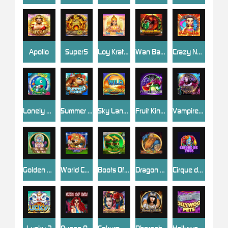
Apollo
Super5
Loy Krathong
Wan Bao Dino
Crazy Nuozha
Lonely Planet
Summer Mood
Sky Lantern
Fruit King II
Vampire Kiss
Golden Mayan
World Cup Russia 2018
Boots Of Luck
Dragon Hunters
Cirque de fous