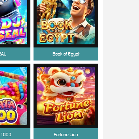
EAL
Book of Egypt
 1000
Fortune Lion