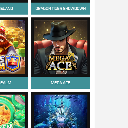
ISLAND
DRAGON TIGER SHOWDOWN
 REALM
MEGA ACE