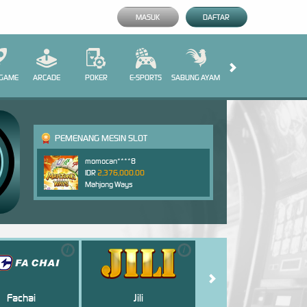
MASUK
DAFTAR
 GAME
ARCADE
POKER
E-SPORTS
SABUNG AYAM
PROMOSI
PEMENANG MESIN SLOT
momocan****8
IDR
2,376,000.00
Mahjong Ways
rum****7
IDR
1,902,600.00
Mahjong Ways
i
i
i
sel****1
IDR
1,559,130.00
No Limit City
Gates of Olympus Super Scatter
Fachai
Jili
ja****1