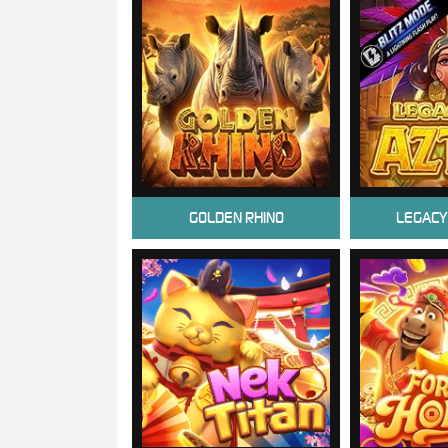
GOLDEN RHINO
LEGACY