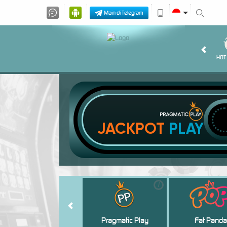
Main di Telegram
SELAMAT KEPADA
HOT
la****f Berhasil Withdraw Sebesar Rp 12.200.000
JACKPOT
PLAY
i
Pragmatic Play
Fat Pand