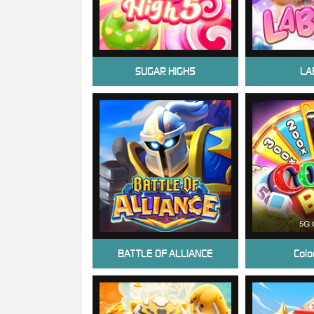
SUGAR HIGH5
LA
BATTLE OF ALLIANCE
Colo