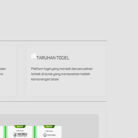
TARUHAN TOGEL
haan
Platform togel yang menarik dari perusahan
ame
terbaik di dunia yang menawarkan hadiah
kemenangan besar