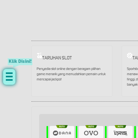
TARUHAN SLOT
TA
Klik Disini!
Penyedia slot online dengan beragam pilihan
Sportsb
game menarik yang memudahkan pemain untuk
menawar
mencapai jackpot
tinggi,
banyak 