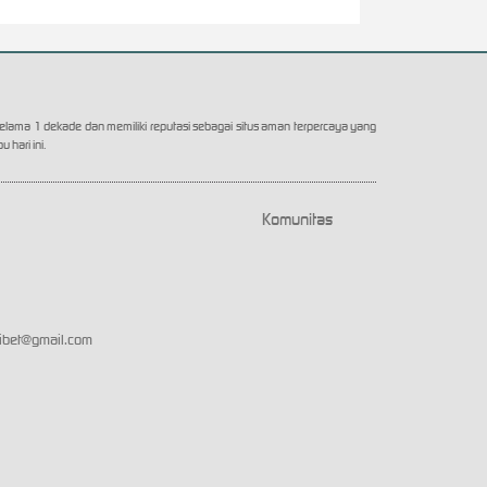
 selama 1 dekade dan memiliki reputasi sebagai situs aman terpercaya yang
 hari ini.
Komunitas
ibet@gmail.com