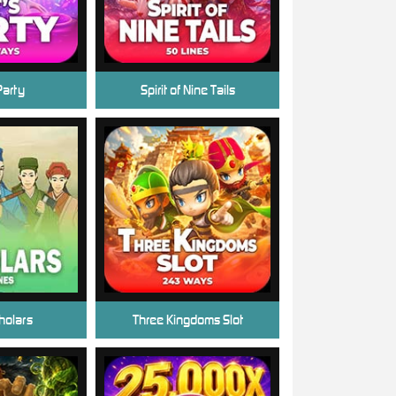
Party
Spirit of Nine Tails
holars
Three Kingdoms Slot