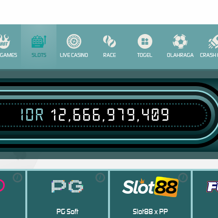
 GAMES
SLOTS
LIVE CASINO
RACE
TOGEL
OLAHRAGA
CRASH
IDR
12,666,988,732
i
i
i
a
PG Soft
Slot88 x PP