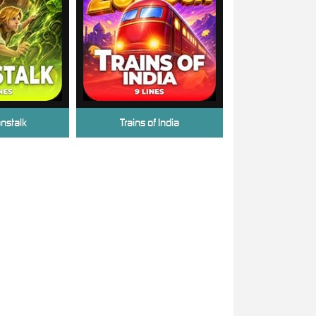
nstalk
Trains of India