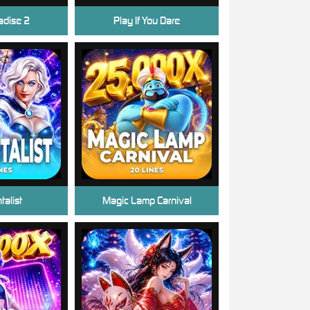
adise 2
Play If You Dare
talist
Magic Lamp Carnival