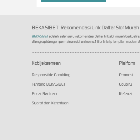
BEKASIBET: Rekomendasi Link Daftar Slot Murah
BEKASIBET
adalah salah satu rekomendasi daftar link slot murah berkuali
dilengkapi dengan permainan slot online no.1 fitur link rtp tampilan modern
Kebijaksanaan
Platform
Responsible Gambling
Promosi
Tentang BEKASIBET
Loyalty
Pusat Bantuan
Referral
Syarat dan Ketentuan