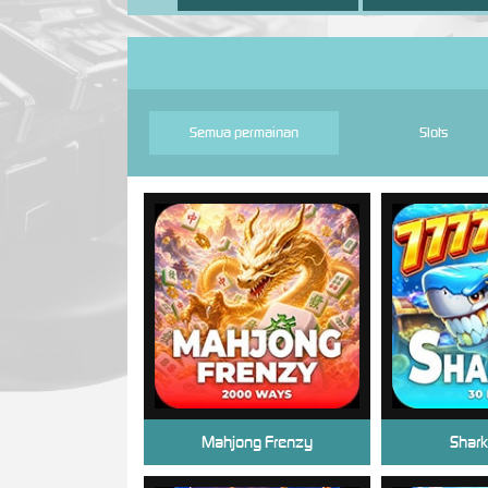
Semua permainan
Slots
Mahjong Frenzy
Shark