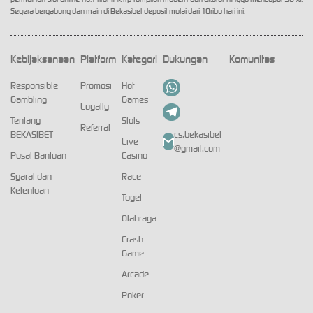
Segera bergabung dan main di Bekasibet deposit mulai dari 10ribu hari ini.
Kebijaksanaan
Platform
Kategori
Dukungan
Komunitas
Responsible
Promosi
Hot
Gambling
Games
Loyalty
Tentang
Slots
Referral
BEKASIBET
cs.bekasibet
Live
@gmail.com
Pusat Bantuan
Casino
Syarat dan
Race
Ketentuan
Togel
Olahraga
Crash
Game
Arcade
Poker