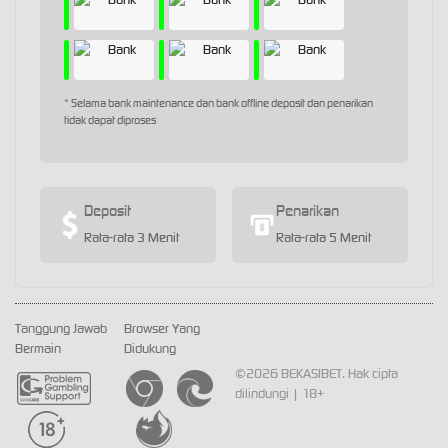
* Selama bank maintenance dan bank offline deposit dan penarikan
tidak dapat diproses
Deposit
Penarikan
Rata-rata 3 Menit
Rata-rata 5 Menit
Tanggung Jawab
Browser Yang
Bermain
Didukung
©2026 BEKASIBET. Hak cipta
dilindungi | 18+