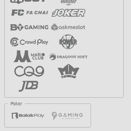
Poker